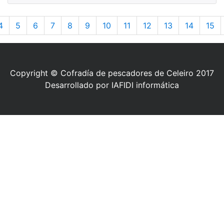
4
5
6
7
8
9
10
11
12
13
14
15
Copyright © Cofradía de pescadores de Celeiro 2017
Desarrollado por IAFIDI informática