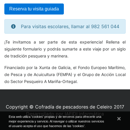
Reserva tu visita guiada
Para visitas escolares, llamar al 982 561 044
¡Te invitamos a ser parte de esta experiencia! Rellena el
siguiente formulario y podrás sumarte a este viaje por un siglo
de tradición pesquera y marinera.
Financiado por la Xunta de Galicia, el Fondo Europeo Marítimo,
de Pesca y de Acuicultura (FEMPA) y el Grupo de Acción Local
do Sector Pesqueiro A Mariña-Ortegal.
Copyright © Cofradía de pescadores de Celeiro 2017
Desarrollado por IAFIDI informática
Esta web utiliza 'cookies' propias y de terceros para ofrecerle una
mejor experiencia y servicio. Al navegar o utilizar nuestros servicios
el usuario acepta el uso que hacemos de las 'cookies'.