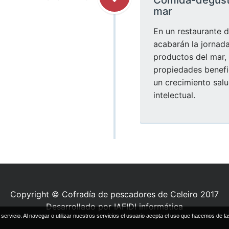
mar
En un restaurante d
acabarán la jornad
productos del mar, 
propiedades benefi
un crecimiento salu
intelectual.
Copyright © Cofradía de pescadores de Celeiro 2017
Desarrollado por IAFIDI informática
 servicio. Al navegar o utilizar nuestros servicios el usuario acepta el uso que hacemos de las