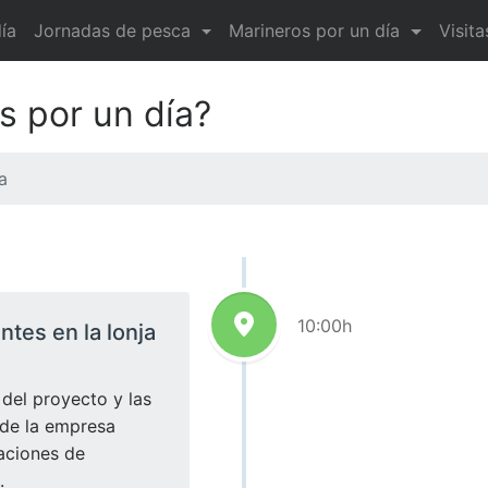
ía
Jornadas de pesca
Marineros por un día
Visit
s por un día?
a
10:00h
ntes en la lonja
del proyecto y las
 de la empresa
caciones de
.