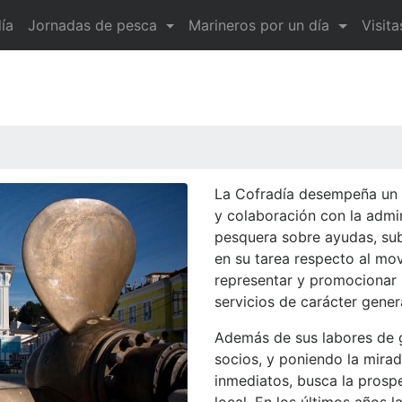
ía
Jornadas de pesca
Marineros por un día
Visit
La Cofradía desempeña un 
y colaboración con la admi
pesquera sobre ayudas, su
en su tarea respecto al mo
representar y promocionar 
servicios de carácter gener
Además de sus labores de g
socios, y poniendo la mirad
inmediatos, busca la prosp