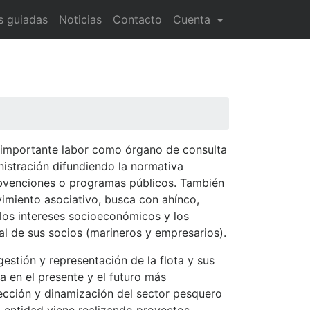
as guiadas
Noticias
Contacto
Cuenta
importante labor como órgano de consulta
nistración difundiendo la normativa
bvenciones o programas públicos. También
vimiento asociativo, busca con ahínco,
los intereses socioeconómicos y los
al de sus socios (marineros y empresarios).
estión y representación de la flota y sus
a en el presente y el futuro más
ección y dinamización del sector pesquero