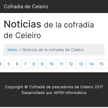
Cofradia de Celeiro
Noticias
de la cofradía
de Celeiro
Inicio
Noticias de la cofradía de Celeiro
4
5
6
7
8
9
10
11
12
13
14
15
Copyright © Cofradía de pescadores de Celeiro 2017
Desarrollado por IAFIDI informática