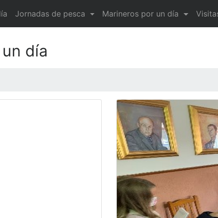
ía
Jornadas de pesca
Marineros por un día
Visit
 un día