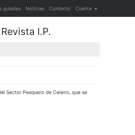
as guiadas
Noticias
Contacto
Cuenta
evista I.P.
del Sector Pesquero de Celeiro, que se