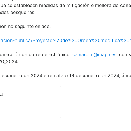
e se establecen medidas de mitigación e mellora do coñec
ades pesqueiras.
én no seguinte enlace:
cipacion-publica/Proyecto%20de%20Orden%20modifica%2
 dirección de correo electrónico:
calnacpm@mapa.es
, coa 
20_2024.
de xaneiro de 2024 e remata o 19 de xaneiro de 2024, ámbo
AJ