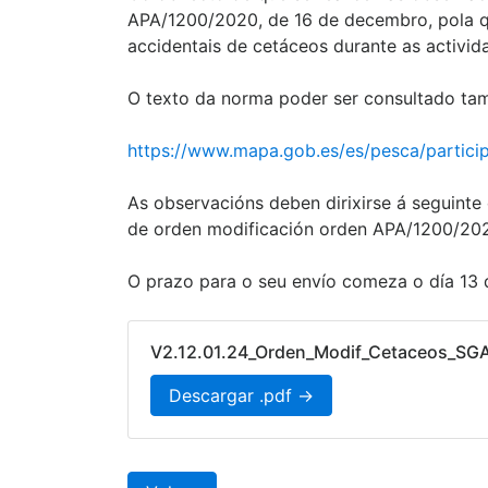
APA/1200/2020, de 16 de decembro, pola qu
accidentais de cetáceos durante as activid
O texto da norma poder ser consultado tam
https://www.mapa.gob.es/es/pesca/parti
As observacións deben dirixirse á seguinte
de orden modificación orden APA/1200/20
O prazo para o seu envío comeza o día 13 
V2.12.01.24_Orden_Modif_Cetaceos_SG
Descargar .pdf →