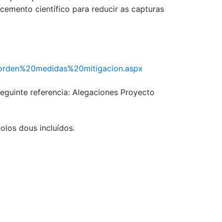
emento científico para reducir as capturas
0orden%20medidas%20mitigacion.aspx
seguinte referencia: Alegaciones Proyecto
los dous incluídos.