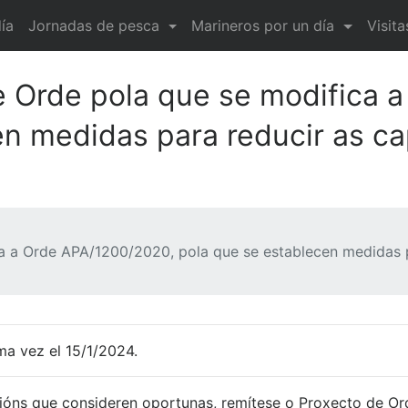
ía
Jornadas de pesca
Marineros por un día
Visit
e Orde pola que se modifica 
en medidas para reducir as ca
a a Orde APA/1200/2020, pola que se establecen medidas p
ma vez el 15/1/2024.
ións que consideren oportunas, remítese o Proxecto de Or