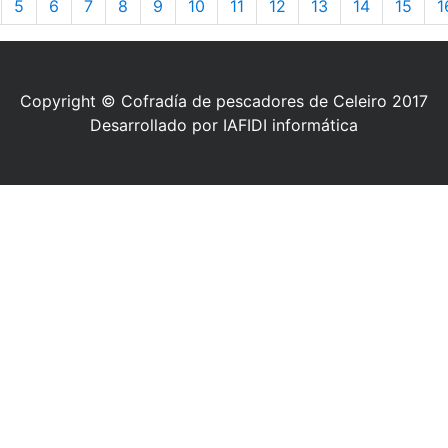
5
6
7
8
9
10
11
12
13
14
15
1
Copyright © Cofradía de pescadores de Celeiro 2017
Desarrollado por IAFIDI informática